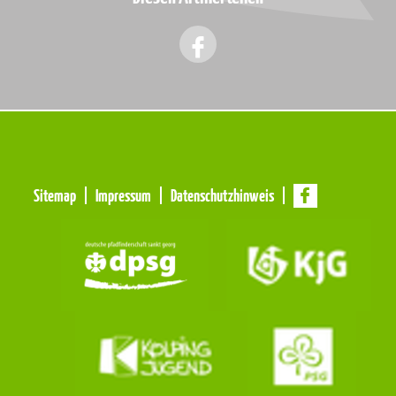
Meta
Sitemap
Impressum
Datenschutzhinweis
Navigation
Navigation
überspringen