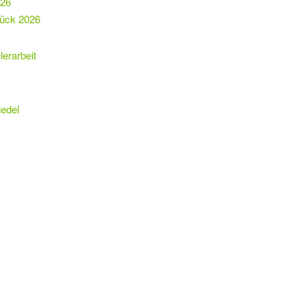
026
tück 2026
erarbeit
edel