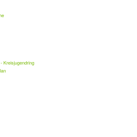
he
- Kreisjugendring
lan