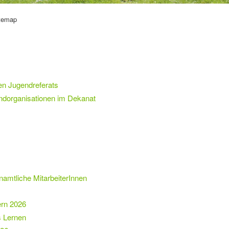
temap
n Jugendreferats
ndorganisationen im Dekanat
namtliche MitarbeiterInnen
ern 2026
s Lernen