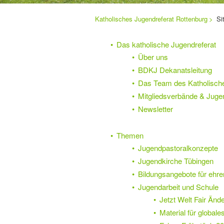
Sie
Katholisches Jugendreferat Rottenburg
Si
Navigation
befinden
sich
überspringen
hier:
Das katholische Jugendreferat
Über uns
BDKJ Dekanatsleitung
Das Team des Katholische
Mitgliedsverbände & Juge
Newsletter
Themen
Jugendpastoralkonzepte
Jugendkirche Tübingen
Bildungsangebote für ehre
Jugendarbeit und Schule
Jetzt Welt Fair Änd
Material für globale