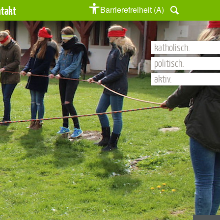
ntakt
Barrierefreiheit (A)
katholisch.
politisch.
aktiv.