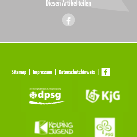
Diesen Artikel teilen
Meta
Sitemap
Impressum
Datenschutzhinweis
Navigation
Navigation
überspringen